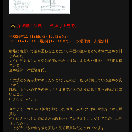
深堀隆介個展 金魚は上見で。
平成26年11月13日(木)～12月2日(火)
12：00～19：00（最終日17：00まで） 水曜休廊 入場無料
樹脂に着彩して絵を重ねることにより平面の絵がまるで本物の金魚を封
じ込めた
ように見えるという空前絶後の独自の技法により今や世界中で評価を得
ている
金魚絵師・深堀隆介氏。
その技法を編み出すキッカケとなったのは、ある時飼っている金魚を真
上から
眺め、あらためてその美しさとまるで絵画のように見える不思議さに驚
いたこと
によるといいます。
今のようにガラスの水槽が無かった時代、人々はつねに金魚を上から鑑
賞し、
それにふさわしい姿に金魚も改良されていきました。そしてこの「上見
（うわみ）」
こそが今でも金魚を最も美しく見る鑑賞法だとされています。