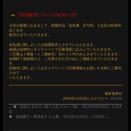
【作品販売についてのお知らせ】
今回の個展におきまして、樹脂作品「金魚酒 五勺枡」３点及び絵画作
品１点を
販売させていただきます。
金魚酒に関しましては抽選販売とさせていただきます。
抽選は会期中にギャラリーにて応募用紙に記入していただきます。
ご応募は１家族（１ご連絡先）当たり１件のみとさせていただきます。
会期終了後抽選の上、ご当選された方のみにご連絡させていただきま
す。
詳細等に関しましてはギャラリーにて応募用紙をお渡しする時にご案内
させて
いただきます。
最終更新日
2014年12月4日
|
カテゴリー :
2014年
←
◆「彷徨えるサロン第１０回 グループ展」 2014年10月30日～11月4
日
◆「渡邉愛子＋東美名子 ２人展」 2014年12月5日～12月9日
→