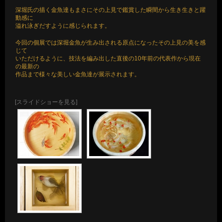
深堀氏の描く金魚達もまさにその上見で鑑賞した瞬間から生き生きと躍
動感に
溢れ泳ぎだすように感じられます。
今回の個展では深堀金魚が生み出される原点になったその上見の美を感
じて
いただけるように、技法を編み出した直後の10年前の代表作から現在
の最新の
作品まで様々な美しい金魚達が展示されます。
[スライドショーを見る]