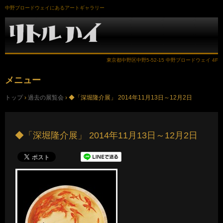
中野ブロードウェイにあるアートギャラリー
東京都中野区中野5-52-15 中野ブロードウェイ 4F
メニュー
コ
トップ
›
過去の展覧会
›
◆「深堀隆介展」 2014年11月13日～12月2日
ン
テ
ン
ツ
へ
◆「深堀隆介展」 2014年11月13日～12月2日
ス
キ
ッ
プ