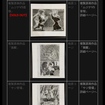
複製原画作品
相原コ
複製原画作品
「ムジナVS首
ージ
「ムジナVS
領」
首領」
【SOLD OUT】
詳細ページへ
複製原画作品
相原コ
複製原画作品
「覚醒」
ージ
「覚醒」
詳細ページへ
複製原画作品
相原コ
複製原画作品
「サジ登場」
ージ
「サジ登場」
詳細ページへ