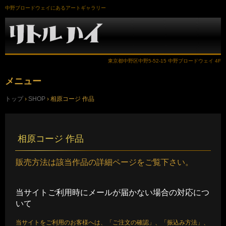
中野ブロードウェイにあるアートギャラリー
東京都中野区中野5-52-15 中野ブロードウェイ 4F
メニュー
コ
トップ
›
SHOP
›
相原コージ 作品
ン
テ
ン
ツ
へ
相原コージ 作品
ス
キ
ッ
販売方法は該当作品の詳細ページをご覧下さい。
プ
当サイトご利用時にメールが届かない場合の対応につ
いて
当サイトをご利用のお客様へは、「ご注文の確認」、「振込み方法」、