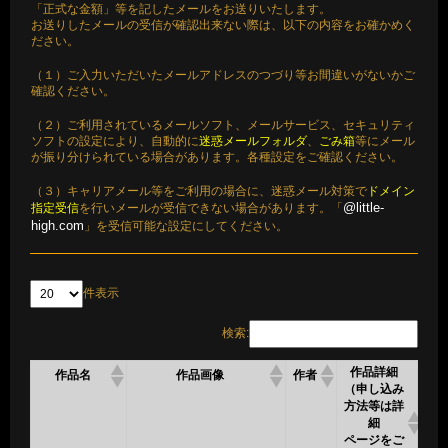
「正式な金額」等を記したメールをお送りいたします。
お送りしたメールの受信が確認出来ない際は、以下の内容をお確かめく
ださい。
（１）ご入力いただいたメールアドレスのつづり等お間違いがないかご
確認ください。
（２）ご利用されているメールソフト、メールサービス、セキュリティ
ソフトの設定により、自動的に
迷惑メールフォルダ
、
ごみ箱
等にメール
が振り分けられている場合があります。各種設定をご確認ください。
（３）キャリアメール等をご利用の場合に、迷惑メール対策で
ドメイン
@little-
指定受信
を行いメールが受信できない場合があります。「
high.com
」を受信可能な設定にしてください。
件表示
検索:
作品詳細
作品名
作品画像
作者
（申し込み
方法等は詳
細
ページをご