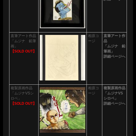
直筆アート作品
相原コ
直筆アート作
「ムジナ 鉛筆
ージ
品
画」
「ムジナ 鉛
【SOLD OUT】
筆画」
詳細ページへ
複製原画作品
相原コ
複製原画作品
「ムジナVSシ
ージ
「ムジナVS
ロベ」
シロベ」
【SOLD OUT】
詳細ページへ