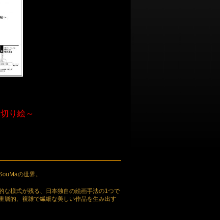
体切り絵～
ouMaの世界。
的な様式が残る、日本独自の絵画手法の1つで
重層的、複雑で繊細な美しい作品を生み出す