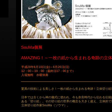
SouMa個展
AMAZING！～一枚の紙から生まれる奇跡の立
平成28年6月10日(金)～6月26日(日)
12：00～19：00（最終日17：00まで）
入場無料 水曜休廊
驚異の技術による美しさ！一枚の紙から生まれる奇跡！立体切り絵S
日本では古くから神の儀式に使われ、今も奈良時代から伝わる伝統
ある「切り絵」。その切り絵の世界の概念を大きく超え、立体的で
立体切り絵作家SouMa（ソウマ）。