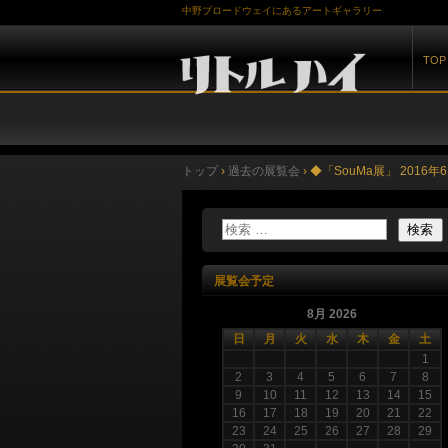
中野ブロードウェイにあるアートギャラリー
TOP
トップ
›
過去の展覧会
›
◆「SouMa展」 2016年
展覧会予定
8月 2026
日
月
火
水
木
金
土
1
2
3
4
5
6
7
8
9
10
11
12
13
14
15
16
17
18
19
20
21
22
23
24
25
26
27
28
29