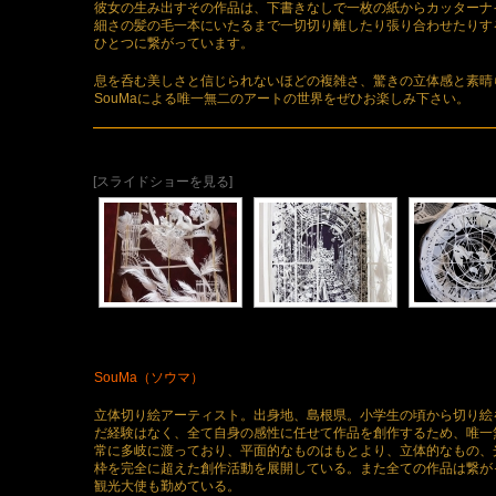
彼女の生み出すその作品は、下書きなしで一枚の紙からカッターナ
細さの髪の毛一本にいたるまで一切切り離したり張り合わせたりす
ひとつに繋がっています。
息を呑む美しさと信じられないほどの複雑さ、驚きの立体感と素晴
SouMaによる唯一無二のアートの世界をぜひお楽しみ下さい。
[スライドショーを見る]
SouMa（ソウマ）
立体切り絵アーティスト。出身地、島根県。小学生の頃から切り絵
だ経験はなく、全て自身の感性に任せて作品を創作するため、唯一
常に多岐に渡っており、平面的なものはもとより、立体的なもの、
枠を完全に超えた創作活動を展開している。また全ての作品は繋が
観光大使も勤めている。