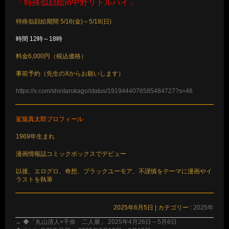
「特殊似顔絵in中野リトルハイ」
特殊似顔絵期間 5/16(金)～5/18(日)
時間 12時～18時
料金6,000円（税込価格）
事前予約（先生のXからお願いします）
https://x.com/shintarokago/status/1919444076585484727?s=46
駕籠真太郎プロフィール
1969年生まれ
漫画情報誌コミックボックスでデビュー
以後、エログロ、奇想、ブラックユーモア、不謹慎をテーマに漫画やイ
ラストを執筆
2025年6月5日
|
カテゴリー :
2025年
←
◆「丸山清人×千奈 二人展」 2025年4月26日～5月6日