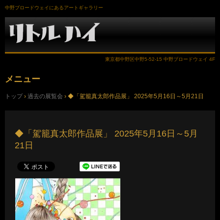
中野ブロードウェイにあるアートギャラリー
東京都中野区中野5-52-15 中野ブロードウェイ 4F
メニュー
コ
トップ
›
過去の展覧会
›
◆「駕籠真太郎作品展」 2025年5月16日～5月21日
ン
テ
ン
ツ
へ
◆「駕籠真太郎作品展」 2025年5月16日～5月
ス
21日
キ
ッ
プ