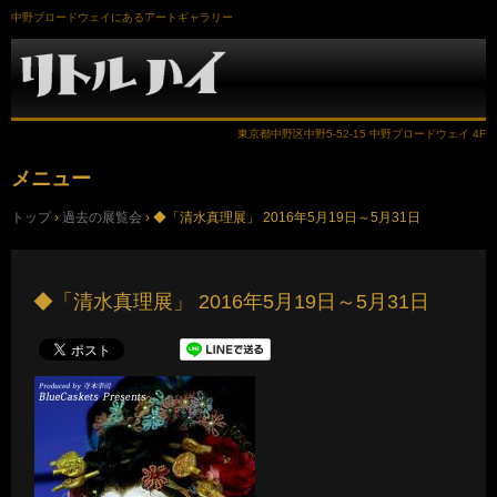
中野ブロードウェイにあるアートギャラリー
東京都中野区中野5-52-15 中野ブロードウェイ 4F
メニュー
コ
トップ
›
過去の展覧会
›
◆「清水真理展」 2016年5月19日～5月31日
ン
テ
ン
ツ
へ
◆「清水真理展」 2016年5月19日～5月31日
ス
キ
ッ
プ