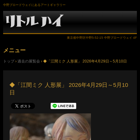
中野ブロードウェイにあるアートギャラリー
東京都中野区中野5-52-15 中野ブロードウェイ 4F
メニュー
コ
トップ
›
過去の展覧会
›
◆「江間ミク 人形展」 2026年4月29日～5月10日
ン
テ
ン
ツ
へ
◆「江間ミク 人形展」 2026年4月29日～5月10
ス
日
キ
ッ
プ