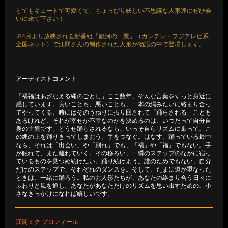
とてもキュートで可愛くて、ちょっぴり妖しい不思議な人形達にぜひ会
いに来て下さい！
※4月より放映される新番組「銀河の一票」（カンテレ・フジテレビ系
全国ネット）で江間さんの制作された人形が物語の中で登場します。
アーティストコメント
「禍福はあざなえる縄のごとし」ここ数年、そんな言葉をずっと身近に
感じています。良いことも、悪いことも、一本の縄みたいに絡まり合っ
てやってくる。時にはそのうねりに振り回されて「踊らされる」ことも
あるけれど、それが幸せか不幸なのかを決めるのは、いつだって自分自
身の主観です。どうせ踊らされるなら、いっそ自らリズムに乗って、こ
の縄の上を踊りきってしまおう。手をつなぐ。はなす。踊っている最中
なら、それは「出会い」や「別れ」でも、「禍」や「福」でもない。手
が触れて、また離れていく。その移ろい、一瞬のステップのなかに宿っ
ているものを見つめ続けたい。踊り続けよう。誰のためでもない、自分
だけのステップで、それぞれのダンスを。そして、たまに道が重なった
ときは、一緒に踊ろう。私のお人形たちが、あなたの絡まり合う日々に
ふわりと風を通し、あなたがあなただけのリズムを思い出すための、小
さなきっかけになれば嬉しいです
。
江間ミク プロフィール