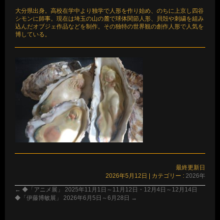
大分県出身。高校在学中より独学で人形を作り始め、のちに上京し四谷
シモンに師事。現在は埼玉の山の麓で球体関節人形、貝殻や刺繍を組み
込んだオブジェ作品などを制作。その独特の世界観の創作人形で人気を
博している。
最終更新日
2026年5月12日
|
カテゴリー :
2026年
←
◆「アニメ展」 2025年11月1日～11月12日・12月4日～12月14日
◆「伊藤博敏展」 2026年6月5日～6月28日
→