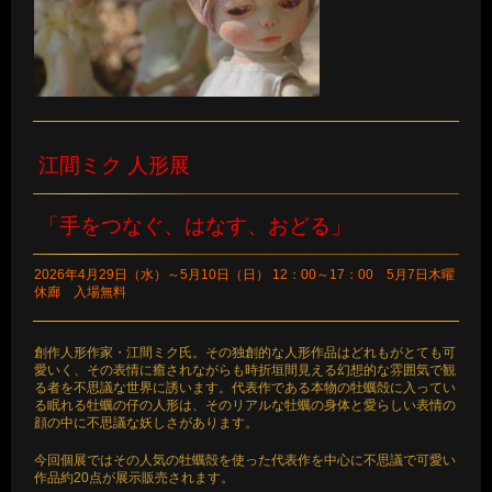
江間ミク 人形展
「手をつなぐ、はなす、おどる」
2026年4月29日（水）～5月10日（日）
12：00～17：00 5月7日木曜
休廊 入場無料
創作人形作家・江間ミク氏。その独創的な人形作品はどれもがとても可
愛いく、その表情に癒されながらも時折垣間見える幻想的な雰囲気で観
る者を不思議な世界に誘います。代表作である本物の牡蠣殻に入ってい
る眠れる牡蠣の仔の人形は、そのリアルな牡蠣の身体と愛らしい表情の
顔の中に不思議な妖しさがあります。
今回個展ではその人気の牡蠣殻を使った代表作を中心に不思議で可愛い
作品約20点が展示販売されます。