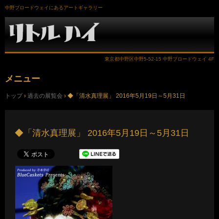
中野ブロードウェイにあるアートギャラリー
東京都中野区中野5-52-15 中野ブロードウェイ 4F
メニュー
コ
トップ
›
過去の展覧会
›
◆「清水真理展」 2016年5月19日～5月31日
ン
テ
ン
ツ
へ
◆「清水真理展」 2016年5月19日～5月31日
ス
キ
ッ
プ