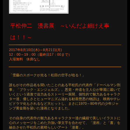
平松伸二 漫書展 ～いんだよ細けえ事
は！！～
2017年8月10日(木)～8月21日(月)
12：00～19：00（最終日17：00まで）
入場無料 休廊なし
「雪藤のスポークが光る！松田の空手が唸る！」
誰もがその作品名を聞いたことのある平松氏の代表作「ドーベルマン刑
事」「ブラック・エンジェルズ」。悪党・外道を主人公が華麗に裁いて
いくという過激で迫力あるストーリー展開、個性的で魅力あるキャラク
ター達、優しさとヒューマニズム溢れる勧善懲悪の物語は、映画やテレ
ビドラマ化もされるなど大ヒットし、まさに1970～80年代の少年ジャ
ンプ黄金期を築いた漫画となりました。
その自身の代表作の魅力あるキャラクター達の繊細で美しいイラストに
心のメッセージをこめた力強い筆文字を合わせて、「漫画」と「書」を
融合させた平松氏の素晴らしいアート「漫書」。