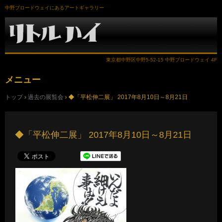
中野ブロードウェイにあるアートギャラリー
東京都中野区中野5-52-15 中野ブロードウェイ 4F
メニュー
コ
トップ
›
過去の展覧会
›
◆「平松伸二展」 2017年8月10日～8月21日
ン
テ
ン
ツ
へ
◆「平松伸二展」 2017年8月10日～8月21日
ス
キ
ッ
プ