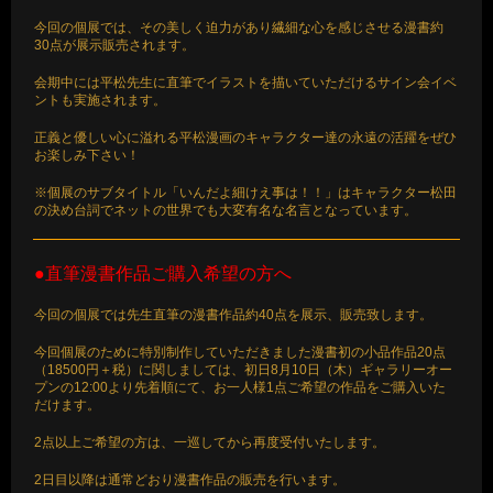
今回の個展では、その美しく迫力があり繊細な心を感じさせる漫書約
30点が展示販売されます。
会期中には平松先生に直筆でイラストを描いていただけるサイン会イベ
ントも実施されます。
正義と優しい心に溢れる平松漫画のキャラクター達の永遠の活躍をぜひ
お楽しみ下さい！
※個展のサブタイトル「いんだよ細けえ事は！！」はキャラクター松田
の決め台詞でネットの世界でも大変有名な名言となっています。
●直筆漫書作品ご購入希望の方へ
今回の個展では先生直筆の漫書作品約40点を展示、販売致します。
今回個展のために特別制作していただきました漫書初の小品作品20点
（18500円＋税）に関しましては、初日8月10日（木）ギャラリーオー
プンの12:00より先着順にて、お一人様1点ご希望の作品をご購入いた
だけます。
2点以上ご希望の方は、一巡してから再度受付いたします。
2日目以降は通常どおり漫書作品の販売を行います。