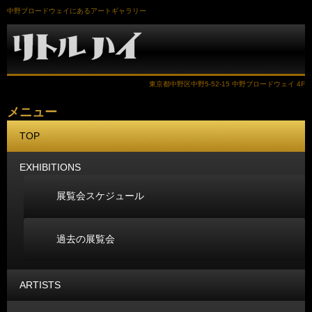
中野ブロードウェイにあるアートギャラリー
東京都中野区中野5-52-15 中野ブロードウェイ 4F
メニュー
コ
TOP
ン
テ
ン
EXHIBITIONS
ツ
へ
展覧会スケジュール
ス
キ
ッ
プ
過去の展覧会
ARTISTS